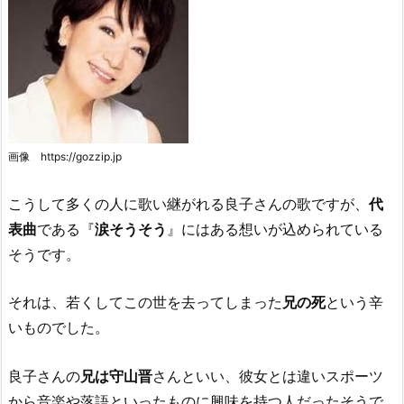
画像 https://gozzip.jp
こうして多くの人に歌い継がれる良子さんの歌ですが、
代
表曲
である『
涙そうそう
』にはある想いが込められている
そうです。
それは、若くしてこの世を去ってしまった
兄の死
という辛
いものでした。
良子さんの
兄は守山晋
さんといい、彼女とは違いスポーツ
から音楽や落語といったものに興味を持つ人だったそうで