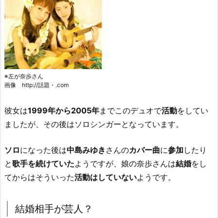
※左が奈歩さん
画像 http://話題・.com
彼女は
1999年から2005年
までこのデュオで
活動
をしてい
ましたが、その後はソロシンガーとなっています。
ソロ
になった後は
中島みゆき
さんの
カバー曲
に
参加
したり
と
歌手を続けていた
ようですが、娘の奈歩さんは
結婚
をし
てからはそういった
活動はしていない
ようです。
結婚相手が芸人？