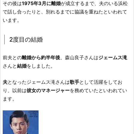
その後は
1975年3月に離婚
が成立するまで、夫のいる浜松
で話し合ったりと、別れるまでに協議を重ねたといわれて
います。
2度目の結婚
前夫との
離婚から約半年後
、森山良子さんは
ジェームス滝
さんと
結婚
をしました。
夫
となったジェームス滝さんは
歌手
として活躍をしてお
り、以前は
彼女のマネージャー
を務めていたといわれてい
ます。