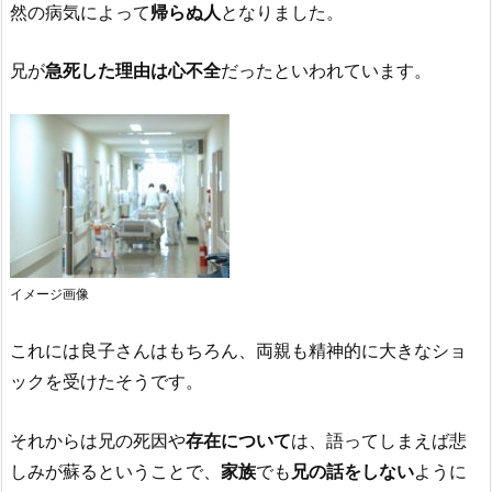
然の病気によって
帰らぬ人
となりました。
兄が
急死した理由は心不全
だったといわれています。
イメージ画像
これには良子さんはもちろん、両親も精神的に大きなショ
ックを受けたそうです。
それからは兄の死因や
存在について
は、語ってしまえば悲
しみが蘇るということで、
家族
でも
兄の話をしない
ように