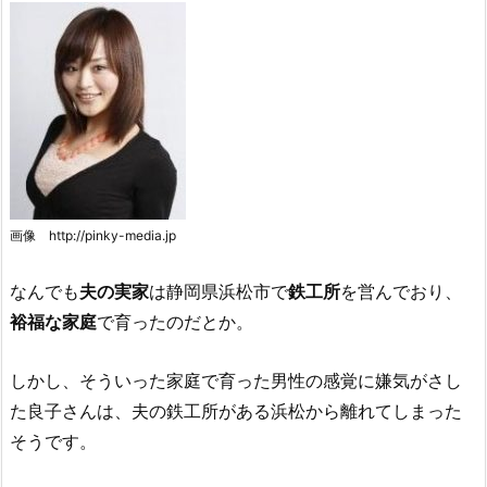
画像 http://pinky-media.jp
なんでも
夫の実家
は静岡県浜松市で
鉄工所
を営んでおり、
裕福な家庭
で育ったのだとか。
しかし、そういった家庭で育った男性の感覚に嫌気がさし
た良子さんは、夫の鉄工所がある浜松から離れてしまった
そうです。