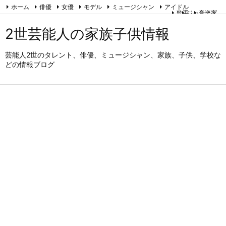
ホーム
俳優
女優
モデル
ミュージシャン
アイドル
歌手
ジャニーズ
音楽家
タレント
アナウンサー
スポーツ
お笑い芸人
能・狂言・歌舞伎
2世芸能人の家族子供情報
運営者情報とプライバシーポリシー
RSS
Feedly
芸能人2世のタレント、俳優、ミュージシャン、家族、子供、学校な
どの情報ブログ