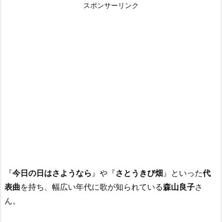
スポンサーリンク
『
今日の日はさようなら
』や『
さとうきび畑
』といった
代
表曲
を持ち、幅広い年代に歌が知られている
森山良子
さ
ん。