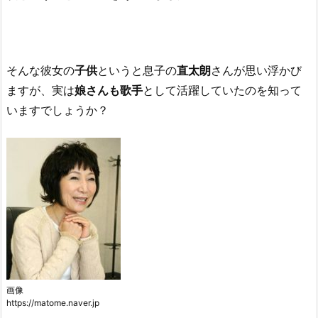
そんな彼女の
子供
というと息子の
直太朗
さんが思い浮かび
ますが、実は
娘さんも歌手
として活躍していたのを知って
いますでしょうか？
画像
https://matome.naver.jp