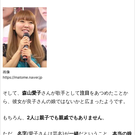
画像
https://matome.naver.jp
そして、
森山愛子
さんが歌手として
注目
をあつめたことか
ら、彼女が良子さんの娘ではないかと広まったようです。
もちろん、
2人
は
親子でも親戚でもありません
。
ただ、
名字
(愛子さんは芸名)が
一緒
だということ、
本当の娘