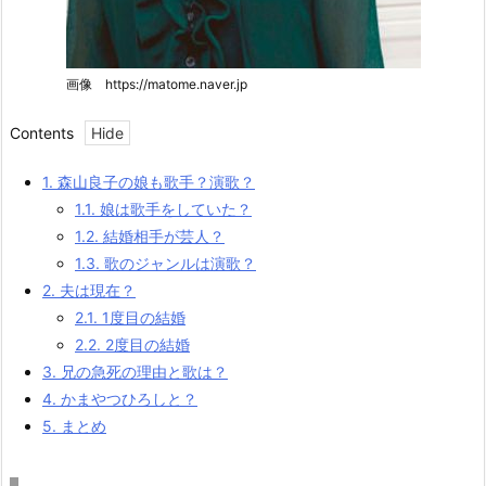
画像 https://matome.naver.jp
Contents
1.
森山良子の娘も歌手？演歌？
1.1.
娘は歌手をしていた？
1.2.
結婚相手が芸人？
1.3.
歌のジャンルは演歌？
2.
夫は現在？
2.1.
1度目の結婚
2.2.
2度目の結婚
3.
兄の急死の理由と歌は？
4.
かまやつひろしと？
5.
まとめ