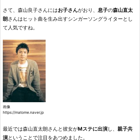
さて、森山良子さんには
お子さん
がおり、
息子
の
森山直太
朗
さんはヒット曲を生み出すシンガーソングライターとし
て人気ですね。
画像
https://matome.naver.jp
最近では森山直太朗さんと彼女が
Mステに出演
し、
親子共
演
ということで注目をあつめました。