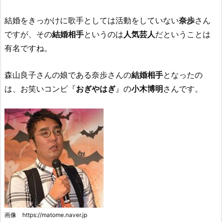
結婚をきっかけに歌手としては活動をしていない
奈歩
さん
ですが、その
結婚相手
というのは
人気芸人
だということは
有名ですね。
森山良子さんの娘である奈歩さんの
結婚相手
となったの
は、お笑いコンビ『
おぎやはぎ
』の
小木博明
さんです。
画像 https://matome.naver.jp