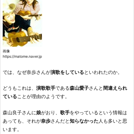
画像
https://matome.naver.jp
では、なぜ奈歩さんが
演歌をしている
といわれたのか。
どうもこれは、
演歌歌手
である
森山愛子
さんと
間違えられ
ている
ことが理由のようです。
森山良子さんに
娘
がおり、
歌手
をやっているという情報は
あっても、それが
奈歩
さんだと
知らなかった
人も多いと思
います。