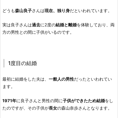
どうも
森山良子
さんは
現在、独り身
だといわれています。
実は良子さんは
過去
に2度の
結婚と離婚
を体験しており、両
方の男性との間に子供がいるのです。
1度目の結婚
最初に結婚をした夫は、
一般人の男性
だったといわれてい
ます。
1971年
に良子さんと男性の間に
子供ができたため結婚
をし
たのですが、その子供が
長女
の森山奈歩さんとなります。