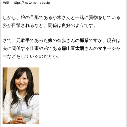
画像 https://matome.naver.jp
しかし、娘の旦那である小木さんと一緒に買物をしている
姿が目撃されるなど、関係は良好のようです。
さて、元歌手であった
娘
の奈歩さんの
職業
ですが、現在は
夫に関係する仕事や弟である
森山直太朗
さんの
マネージャ
ー
などをしているのだとか。