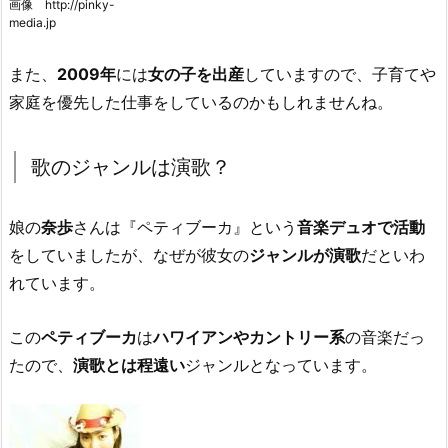
画像 http://pinky-
media.jp
また、
2009年
には
女の子を出産
していますので、子育てや
家庭を優先した仕事をしているのかもしれませんね。
歌のジャンルは演歌？
娘の
奈歩
さんは『ペティブーカ』という
音楽デュオで活動
をしていましたが、なぜが彼女の
ジャンルが演歌
だといわ
れています。
この
ペティブーカ
は
ハワイアンやカントリー系
の音楽だっ
たので、
演歌とは程遠い
ジャンルとなっています。