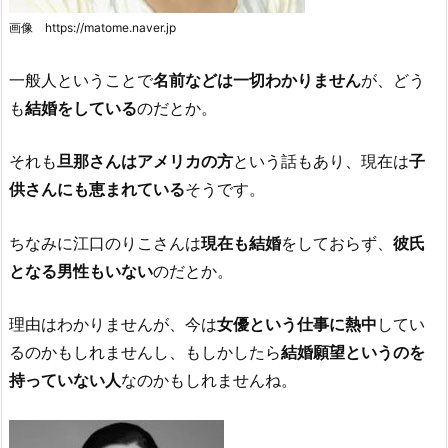
画像 https://matome.naver.jp
一般人ということで
名前などは一切わかりません
が、どう
も
結婚をしている
のだとか。
それも
旦那さんはアメリカの方
という話もあり、現在は
子
供さんにも恵まれている
そうです。
ちなみに江口のりこさんは
現在も結婚
をしておらず、
彼氏
となる男性もいない
のだとか。
理由はわかりませんが、今は
女優という仕事に熱中
してい
るのかもしれませんし、もしかしたら
結婚願望というのを
持っていない人
なのかもしれませんね。