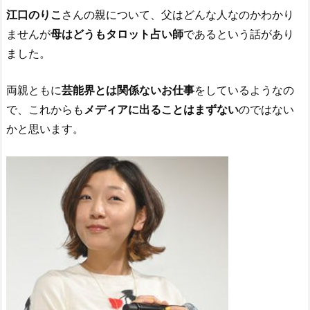
江口のりこ
さんの親について、父はどんな人なのかわかり
ませんが
母はどうもタロット占い師
であるという話があり
ました。
両親ともに
芸能界とは関係ないお仕事
をしているようなの
で、これからも
メディアに出ることはまずない
のではない
かと思います。