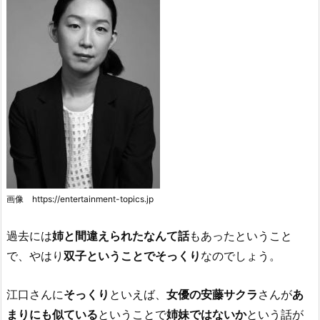
画像 https://entertainment-topics.jp
過去には
姉と間違えられたなんて話
もあったということ
で、やはり
双子ということでそっくり
なのでしょう。
江口さんに
そっくり
といえば、
女優の安藤サクラ
さんが
あ
まりにも似ている
ということで
姉妹ではないか
という話が