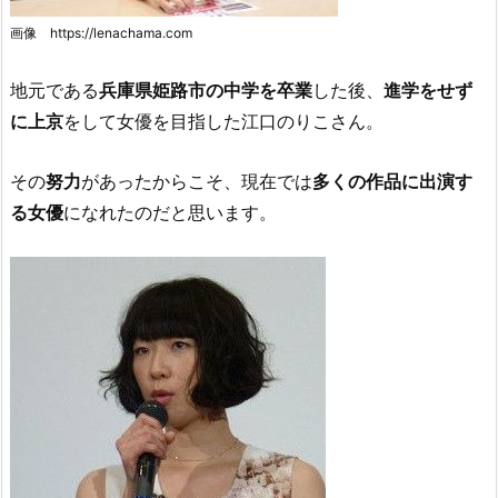
画像 https://lenachama.com
地元である
兵庫県姫路市の中学を卒業
した後、
進学をせず
に上京
をして女優を目指した江口のりこさん。
その
努力
があったからこそ、現在では
多くの作品に出演す
る女優
になれたのだと思います。