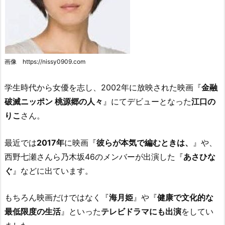
画像 https://nissy0909.com
学生時代から女優を志し、2002年に放映された映画『
金融
破滅ニッポン 桃源郷の人々
』にてデビューとなった
江口の
りこ
さん。
最近では
2017年
に映画『
彼らが本気で編むときは、
』や、
西野七瀬さんら乃木坂46のメンバーが出演した『
あさひな
ぐ
』などに出ています。
もちろん映画だけではなく『
海月姫
』や『
健康で文化的な
最低限度の生活
』といった
テレビドラマにも出演
をしてい