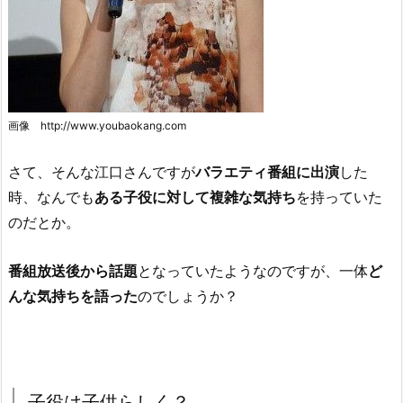
画像 http://www.youbaokang.com
さて、そんな江口さんですが
バラエティ番組に出演
した
時、なんでも
ある子役に対して複雑な気持ち
を持っていた
のだとか。
番組放送後から話題
となっていたようなのですが、一体
ど
んな気持ちを語った
のでしょうか？
子役は子供らしく？