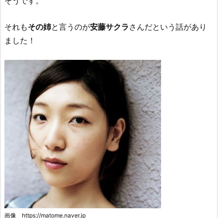
そうです。
それも
その姉
と言うのが
安藤サクラ
さんだという話があり
ました！
画像 https://matome.naver.jp