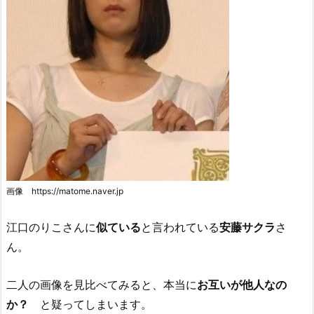
画像 https://matome.naver.jp
江口のりこさんに
似ている
と言われている
安藤サクラ
さ
ん。
二人の画像を見比べてみると、本当に
お互いが他人なの
か？
と疑ってしまいます。