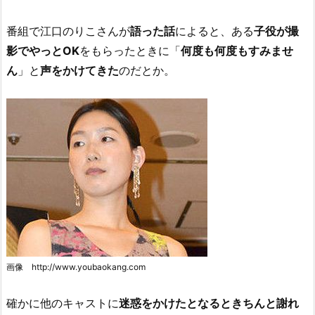
番組で江口のりこさんが
語った話
によると、ある
子役が撮
影でやっとOK
をもらったときに「
何度も何度もすみませ
ん
」と
声をかけてきた
のだとか。
画像 http://www.youbaokang.com
確かに他のキャストに
迷惑をかけたとなるときちんと謝れ