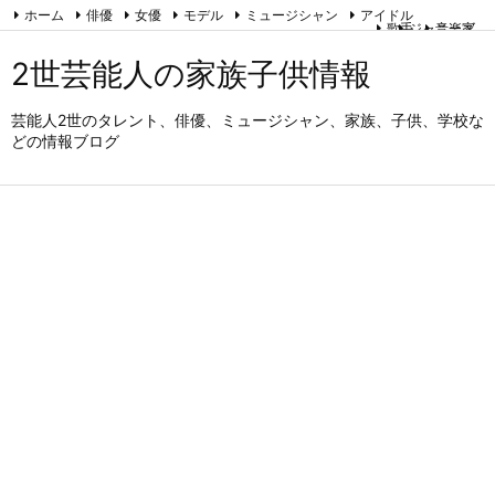
ホーム
俳優
女優
モデル
ミュージシャン
アイドル
歌手
ジャニーズ
音楽家
タレント
アナウンサー
スポーツ
お笑い芸人
能・狂言・歌舞伎
2世芸能人の家族子供情報
運営者情報とプライバシーポリシー
RSS
Feedly
芸能人2世のタレント、俳優、ミュージシャン、家族、子供、学校な
どの情報ブログ