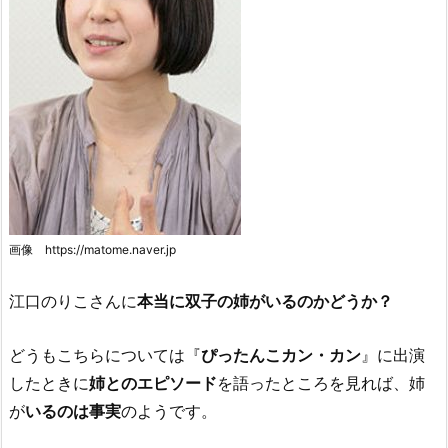
画像 https://matome.naver.jp
江口のりこさんに
本当に双子の姉がいるのかどうか？
どうもこちらについては『
ぴったんこカン・カン
』に出演
したときに
姉とのエピソード
を語ったところを見れば、姉
が
いるのは事実
のようです。