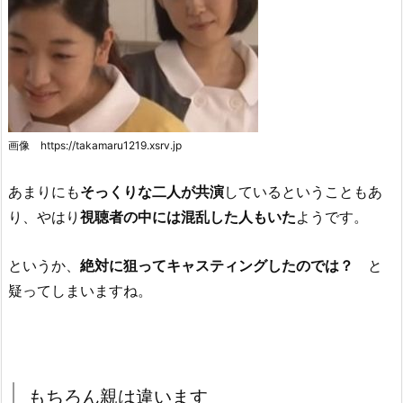
画像 https://takamaru1219.xsrv.jp
あまりにも
そっくりな二人が共演
しているということもあ
り、やはり
視聴者の中には混乱した人もいた
ようです。
というか、
絶対に狙ってキャスティングしたのでは？
と
疑ってしまいますね。
もちろん親は違います