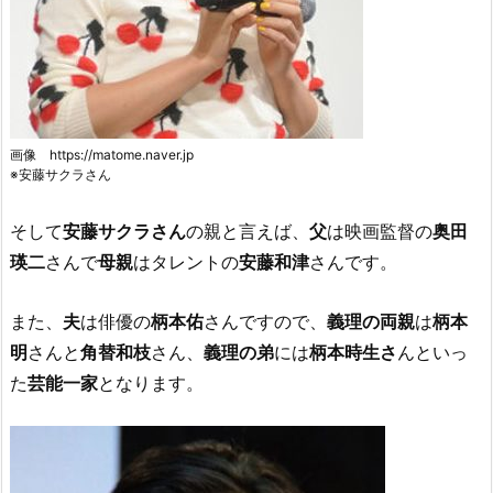
画像 https://matome.naver.jp
※安藤サクラさん
そして
安藤サクラさん
の親と言えば、
父
は映画監督の
奥田
瑛二
さんで
母親
はタレントの
安藤和津
さんです。
また、
夫
は俳優の
柄本佑
さんですので、
義理の両親
は
柄本
明
さんと
角替和枝
さん、
義理の弟
には
柄本時生さ
んといっ
た
芸能一家
となります。