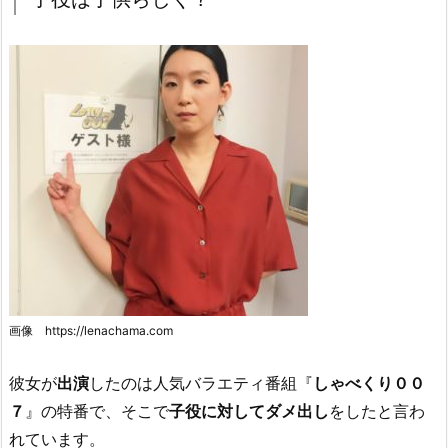
画像 https://lenachama.com
彼女が
出演
したのは人気バラエティ番組『
しゃべくり００
７
』の特番で、そこで
子役に対してダメ出し
をしたと言わ
れています。