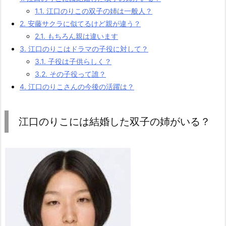
1.1.
江口のりこの双子の姉は一般人？
2.
安藤サクラに似てるけど親が違う？
2.1.
もちろん親は違います
3.
江口のりこはドラマの子役に対して？
3.1.
子役は子供らしく？
3.2.
その子役って誰？
4.
江口のりこさんの今後の活躍は？
江口のりこには結婚した双子の姉がいる？