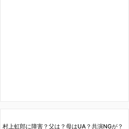
村上虹郎に障害？父は？母はUA？共演NGが？