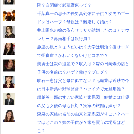
院？自閉症で武蔵野東って？
千葉真一の息子の長男真剣佑に子供？次男のゴー
ドンはハーフ？母親は？離婚して娘は？
井上陽水の娘の依布サラサが結婚したのはアナウ
ンサー？再婚相手は銀行員？
趣里の親ときょうだいは？大学は明治？痩せすぎ
で拒食症？かわいくないけどコネで？
美勇士は親の遺産で？収入は？嫁の日向燦の店と
子供の名前は？ハゲ？働け？ブログ？
吹石一恵は父と母に似てない？元職業は近鉄で今
は日本新薬の野球監督？バツイチで元旦那誰？
船越英一郎のすごい家族と家系図！結婚には俳優
の父も女優の母も反対？実家の旅館は妹が？
森泉の家族の名前の由来と家系図がすごい？ハー
フはどこの？妹の子供が？家を買うの場所はど
こ？