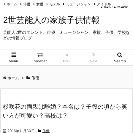
ホーム
俳優
女優
モデル
ミュージシャン
アイドル
歌手
ジャニーズ
音楽家
タレント
アナウンサー
スポーツ
お笑い芸人
能・狂言・歌舞伎
2世芸能人の家族子供情報
運営者情報とプライバシーポリシー
RSS
Feedly
芸能人2世のタレント、俳優、ミュージシャン、家族、子供、学校な
どの情報ブログ
Menu
Sidebar
Prev
Next
Search
ホーム
>
俳優
杉咲花の両親は離婚？本名は？子役の頃から笑
い方が可愛い？高校は？
2016年11月30日
俳優