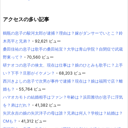
アクセスの多い記事
鶴瓶の息子の駿河太郎が逮捕？理由は？嫁がダンサーでいとこ？鈴
木亮平と兄弟？
- 92,621 ビュー
桑田佳祐の息子は歌手の桑田祐宜？大学は青山学院？自閉症で武蔵
野東って？
- 70,560 ビュー
研ナオコの息子の倹太、現在は仕事は？娘のひとみも歌手に？上手
い？下手？旦那がイケメン？
- 68,203 ビュー
西川きよしの息子で次男が事件で逮捕？現在は？娘は福岡で店？離
婚も？
- 55,764 ビュー
ハマオカモトの結婚相手はファン？年齢は？浜田雅功が息子に浮気
を？弟はだれ？
- 41,382 ビュー
矢沢永吉の娘の矢沢洋子の母は誰？兄弟は何人？学校は？結婚は？
CMも？
- 41,312 ビュー