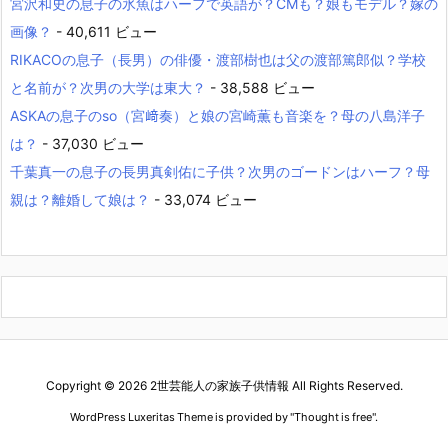
宮沢和史の息子の氷魚はハーフで英語が？CMも？娘もモデル？嫁の
画像？
- 40,611 ビュー
RIKACOの息子（長男）の俳優・渡部樹也は父の渡部篤郎似？学校
と名前が？次男の大学は東大？
- 38,588 ビュー
ASKAの息子のso（宮﨑奏）と娘の宮崎薫も音楽を？母の八島洋子
は？
- 37,030 ビュー
千葉真一の息子の長男真剣佑に子供？次男のゴードンはハーフ？母
親は？離婚して娘は？
- 33,074 ビュー
Copyright ©
2026
2世芸能人の家族子供情報
All Rights Reserved.
WordPress Luxeritas Theme is provided by "
Thought is free
".