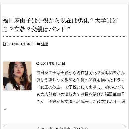
福田麻由子は子役から現在は劣化？大学はど
こ？立教？父親はバンド？
2016年11月30日
俳優
2018年9月24日
福田麻由子は子役から現在は劣化？
天海祐希さん
演じる強烈な女教師と生徒の関係を描いたドラマ
『女王の教室』で子役として出演し、幼いながら
も大人顔負けの演技力で注目を浴びた福田麻由子
さん。
子役から女優へと成長した彼女はより一層
...
記事を読む
福田麻由子は子役 ...