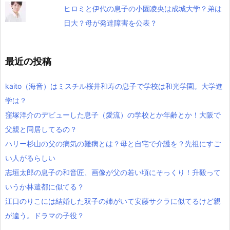
ヒロミと伊代の息子の小園凌央は成城大学？弟は
日大？母が発達障害を公表？
最近の投稿
kaito（海音）はミスチル桜井和寿の息子で学校は和光学園。大学進
学は？
窪塚洋介のデビューした息子（愛流）の学校とか年齢とか！大阪で
父親と同居してるの？
ハリー杉山の父の病気の難病とは？母と自宅で介護を？先祖にすご
い人がるらしい
志垣太郎の息子の和音匠、画像が父の若い頃にそっくり！升毅って
いうか林遣都に似てる？
江口のりこには結婚した双子の姉がいて安藤サクラに似てるけど親
が違う。ドラマの子役？