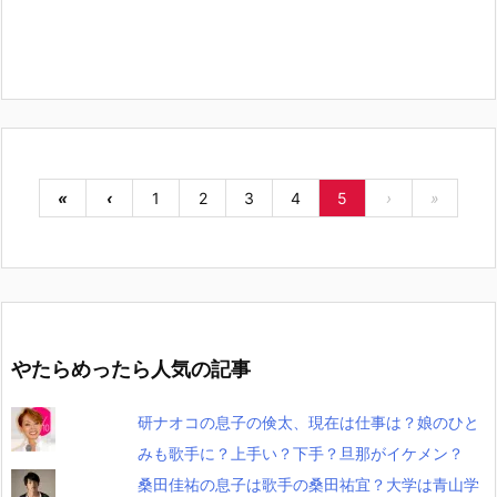
«
‹
1
2
3
4
5
›
»
やたらめったら人気の記事
研ナオコの息子の倹太、現在は仕事は？娘のひと
みも歌手に？上手い？下手？旦那がイケメン？
桑田佳祐の息子は歌手の桑田祐宜？大学は青山学