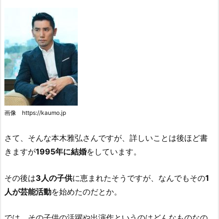
画像 https://kaumo.jp
さて、そんな本木雅弘さんですが、詳しいことは後ほど書
きますが
1995年に結婚
をしています。
その後は
3人の子供
に恵まれたそうですが、なんでもその
1
人が芸能活動
を始めたのだとか。
では、その子供の活躍や出演作というのはどんなものなの