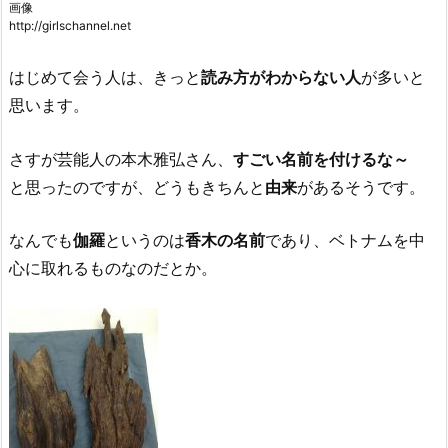
画像
http://girlschannel.net
はじめて会う人は、きっと
読み方がわからない人
が多いと
思います。
さすが芸能人の本木雅弘さん、
すごい名前を付けるな～
と思ったのですが、どうもきちんと
由来
があるそうです。
なんでも
伽羅
というのは
香木の名前
であり、ベトナムを中
心に取れるものなのだとか。