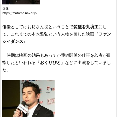
画像
https://matome.naver.jp
俳優としてはお坊さん役ということで
髪型を丸坊主
にし
て、これまでの本木雅弘という人物を覆した映画『
ファン
シイダンス
』
一時期は映画の効果もあってか葬儀関係の仕事を若者が目
指したといわれる『
おくりびと
』などに出演をしていまし
た。