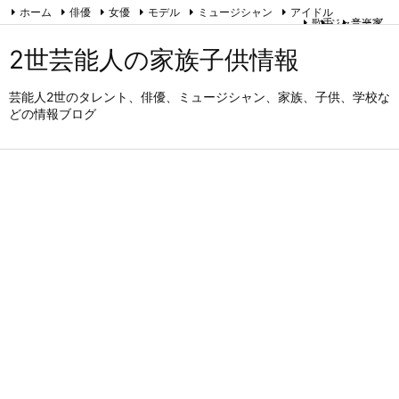
ホーム
俳優
女優
モデル
ミュージシャン
アイドル
歌手
ジャニーズ
音楽家
タレント
アナウンサー
スポーツ
お笑い芸人
能・狂言・歌舞伎
2世芸能人の家族子供情報
運営者情報とプライバシーポリシー
RSS
Feedly
芸能人2世のタレント、俳優、ミュージシャン、家族、子供、学校な
どの情報ブログ