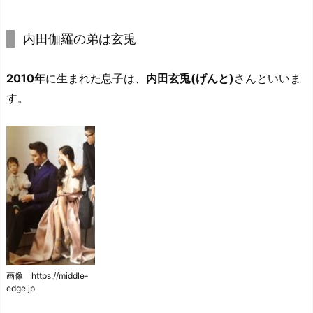
内田伽羅の弟は玄兎
2010年
に生まれた息子は、
内田玄兎(げんと)
さんといいま
す。
画像 https://middle-
edge.jp