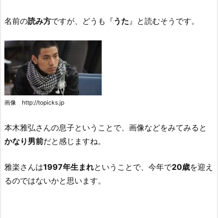
名前の
読み方
ですが、どうも『
うた
』と読むそうです。
画像 http://topicks.jp
本木雅弘さんの息子ということで、画像などをみてみると
かなり男前
だと感じますね。
雅楽さんは
1997年生まれ
ということで、今年で
20歳
を迎え
るのではないかと思います。