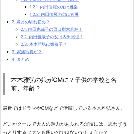
1.2.1.
内田伽羅の兄は雅楽
1.2.2.
内田伽羅の弟は玄兎
2.
嫁との馴れ初め？
2.1.
内田也哉子の母は樹木希林！
2.2.
内田也哉子の父は内田裕也！
2.3.
本木雅弘は婿養子？
3.
家族写真が？
4.
まとめ
本木雅弘の娘がCMに？子供の学校と名
前、年齢？
最近ではドラマやCMなどで活躍している本木雅弘さん。
どこかクールで大人の魅力があふれる演技には、思わずう
っとりするファンも多いのではないでしょうか？