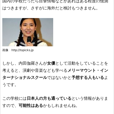
国内の学校だったら目撃情報などがあればある程度の憶測
はつきますが、さすがに海外だと検討もつきません。
画像 http://topicks.jp
しかし、内田伽羅さんが
女優
として活動をしていることを
考えると、演劇や音楽なども学べる
メリーマウント・イン
ターナショナルスクール
ではないかと
予想する人もいる
よ
うです。
この学校には
日本人の方も通っている
という情報がありま
すので、
可能性はある
かもしれませんね。