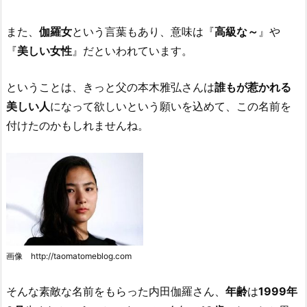
また、
伽羅女
という言葉もあり、意味は『
高級な～
』や
『
美しい女性
』だといわれています。
ということは、きっと父の本木雅弘さんは
誰もが惹かれる
美しい人
になって欲しいという願いを込めて、この名前を
付けたのかもしれませんね。
画像 http://taomatomeblog.com
そんな素敵な名前をもらった内田伽羅さん、
年齢
は
1999年