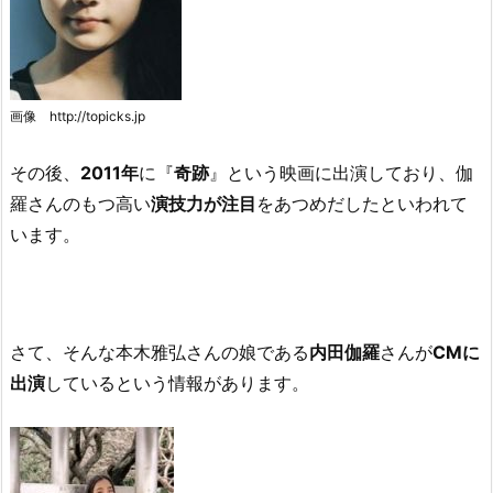
画像 http://topicks.jp
その後、
2011年
に『
奇跡
』という映画に出演しており、伽
羅さんのもつ高い
演技力が注目
をあつめだしたといわれて
います。
さて、そんな本木雅弘さんの娘である
内田伽羅
さんが
CMに
出演
しているという情報があります。