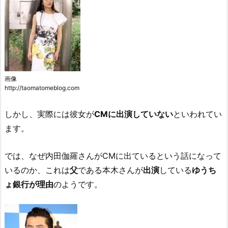
画像
http://taomatomeblog.com
しかし、実際には彼女が
CMに出演していない
といわれてい
ます。
では、なぜ内田伽羅さんがCMに出ているという話になって
いるのか、これは
父
である本木さんが
出演
している
ゆうち
ょ銀行が理由
のようです。