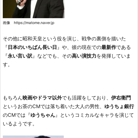
画像 https://matome.naver.jp
その他に昭和天皇という役を演じ、戦争の裏側を描いた
『
日本のいちばん長い日
』や、彼の現在での
最新作
である
『
永い言い訳
』などでも、その
高い演技力
を発揮していま
す。
もちろん
映画やドラマ以外
でも活躍をしており、
伊右衛門
というお茶のCMでは落ち着いた大人の男性、
ゆうちょ銀行
のCMでは『
ゆうちゃん
』というコミカルなキャラを演じて
いるようです。