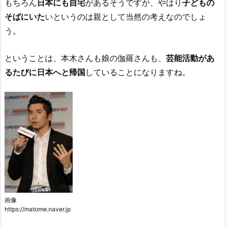
もちろん
日本にも自宅
があるそうですが、やはり
子どもの
そばにいた
いというのは親として当然の考えなのでしょ
う。
ということは、本木さんも娘の伽羅さんも、
芸能活動があ
るたびに日本へと帰国
していることになりますね。
画像
https://matome.naver.jp