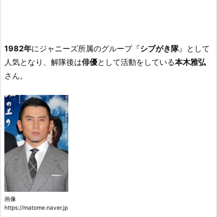
1982年
にジャニーズ所属のグループ『
シブがき隊
』として
人気となり、解隊後は
俳優
として活動をしている
本木雅弘
さん。
画像
https://matome.naver.jp