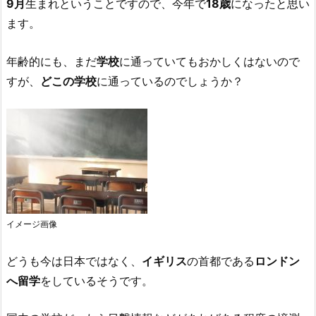
9月
生まれということですので、今年で
18歳
になったと思い
ます。
年齢的にも、まだ
学校
に通っていてもおかしくはないので
すが、
どこの学校
に通っているのでしょうか？
イメージ画像
どうも今は日本ではなく、
イギリス
の首都である
ロンドン
へ留学
をしているそうです。