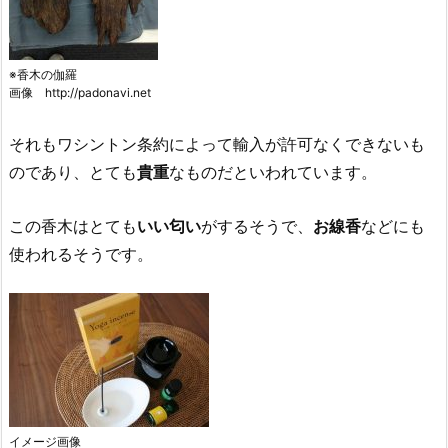
※香木の伽羅
画像 http://padonavi.net
それもワシントン条約によって輸入が許可なくできないも
のであり、とても
貴重
なものだといわれています。
この香木はとても
いい匂い
がするそうで、
お線香
などにも
使われるそうです。
イメージ画像