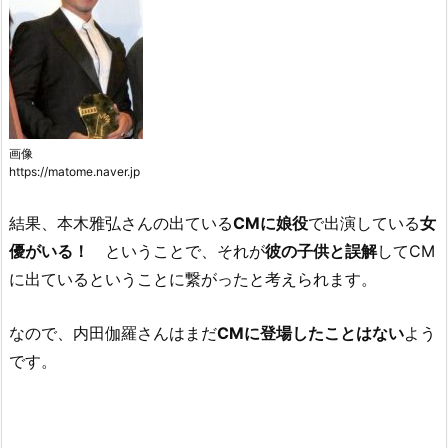
画像
https://matome.naver.jp
結果、本木雅弘さんの出ている
CMに娘役
で出演している
女
優がいる！
ということで、それが
彼の子供と誤解
してCM
に出ているということに繋がったと考えられます。
なので、内田伽羅さんはまだ
CMに登場したことはない
よう
です。