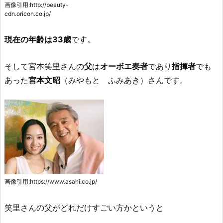
画像引用:http://beauty-
cdn.oricon.co.jp/
現在の年齢は33歳
です。
そして宮本笑里さんの
父
は
オーボエ奏者
であり
指揮者
でも
あった
宮本文昭
（みやもと ふみあき）さんです。
画像引用:https://www.asahi.co.jp/
笑里さんの父がどれだけすごい方かというと