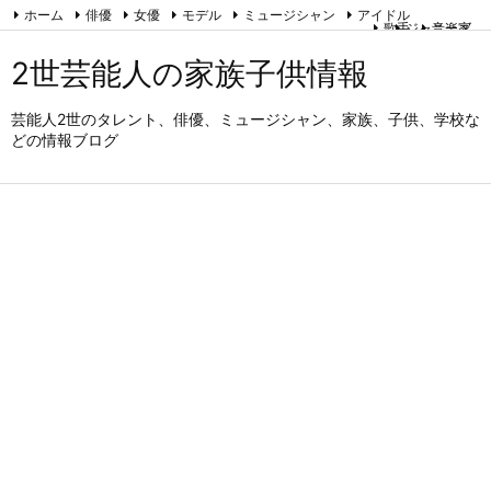
ホーム
俳優
女優
モデル
ミュージシャン
アイドル
歌手
ジャニーズ
音楽家
タレント
アナウンサー
スポーツ
お笑い芸人
能・狂言・歌舞伎
2世芸能人の家族子供情報
運営者情報とプライバシーポリシー
RSS
Feedly
芸能人2世のタレント、俳優、ミュージシャン、家族、子供、学校な
どの情報ブログ