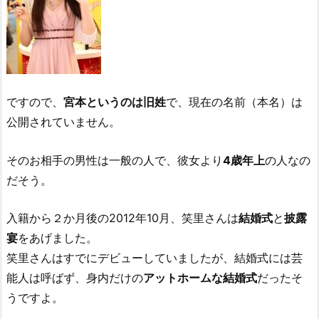
ですので、
宮本というのは旧姓
で、現在の名前（本名）は
公開されていません。
そのお相手の男性は一般の人で、彼女より
4歳年上
の人なの
だそう。
入籍から２か月後の2012年10月、笑里さんは
結婚式
と
披露
宴
をあげました。
笑里さんはすでにデビューしていましたが、結婚式には芸
能人は呼ばず、身内だけの
アットホームな結婚式
だったそ
うですよ。