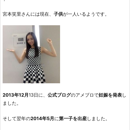
宮本笑里さんには現在、
子供
が一人いるようです。
2013年12月
13日に、
公式ブログ
のアメブロで
妊娠を発表
し
ました。
そして翌年の
2014年5月
に
第一子を出産
しました。