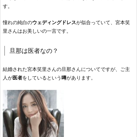
す。
憧れの純白の
ウェディングドレス
が似合っていて、宮本笑
里さんはお美しいの一言です。
旦那は医者なの？
結婚された宮本笑里さんの旦那さんについてですが、ご主
人が
医者
をしているという
噂
があります。